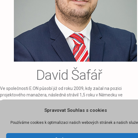
David Šafář
Ve společnosti E.ON působí již od roku 2009, kdy začal na pozici
projektového manažera, následně strávil 1,5 roku v Německu ve
společnosti E.ON Metering. V roce 2012 se ujal první vedoucí pozice
v útvaru Asset Strategy and Projects, navazovala funkce vedoucího
Spravovat Souhlas s cookies
Strategických projektů se zaměřením na národní a mezinárodní
projekty v distribuci. Následně rozšířil své pole působnosti i mimo
Používáme cookies k optimalizaci našich webových stránek a našich služe
distribuční business v rámci vedoucí pozice Strategické projekty
a technického rozvoje se zaměřením na energy solution, e-mobilitu