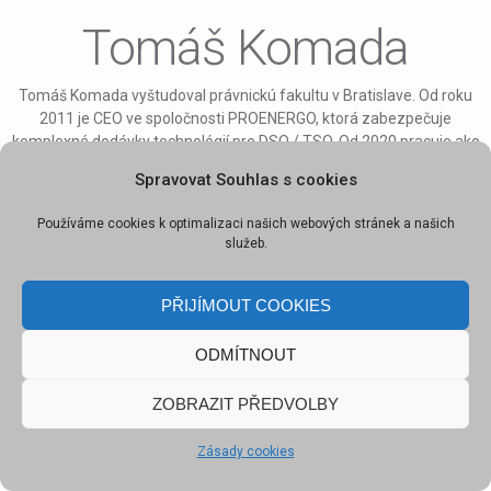
Tomáš Komada
Tomáš Komada
vyštudoval právnickú fakultu v Bratislave.
Od roku
2011 je CEO ve spoločnosti
PROENERGO, k
torá zabezpečuje
komplexné dodávky technológií pre DSO / TSO. Od 2020
pracuje ako
Chief Business Development Officer v spoločnosti TESLA Blue Planet,
Spravovat Souhlas s cookies
ktorá je exkluzívnym partnerom CENTRICA Business Solutions.
Používáme cookies k optimalizaci našich webových stránek a našich
služeb.
PŘIJÍMOUT COOKIES
ODMÍTNOUT
ZOBRAZIT PŘEDVOLBY
Zásady cookies