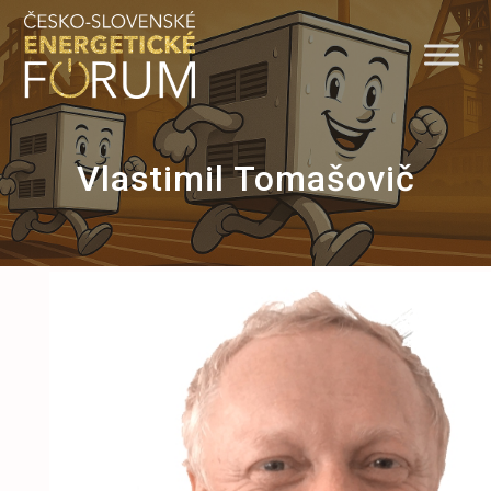
Skip
to
content
Vlastimil Tomašovič