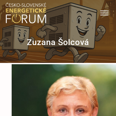
Skip
to
content
Zuzana Šolcová