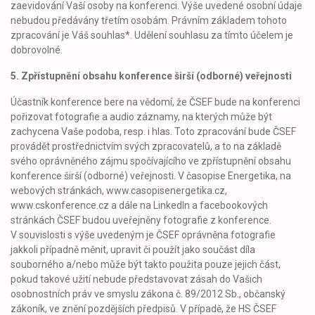
zaevidování Vaší osoby na konferenci. Výše uvedené osobní údaje
nebudou předávány třetím osobám. Právním základem tohoto
zpracování je Váš souhlas*. Udělení souhlasu za tímto účelem je
dobrovolné.
5. Zpřístupnění obsahu konference širší (odborné) veřejnosti
Účastník konference bere na vědomí, že ČSEF bude na konferenci
pořizovat fotografie a audio záznamy, na kterých může být
zachycena Vaše podoba, resp. i hlas. Toto zpracování bude ČSEF
provádět prostřednictvím svých zpracovatelů, a to na základě
svého oprávněného zájmu spočívajícího ve zpřístupnění obsahu
konference širší (odborné) veřejnosti. V časopise Energetika, na
webových stránkách, www.casopisenergetika.cz,
www.cskonference.cz a dále na LinkedIn a facebookových
stránkách ČSEF budou uveřejněny fotografie z konference.
V souvislosti s výše uvedeným je ČSEF oprávněna fotografie
jakkoli případně měnit, upravit či použít jako součást díla
souborného a/nebo může být takto použita pouze jejich část,
pokud takové užití nebude představovat zásah do Vašich
osobnostních práv ve smyslu zákona č. 89/2012 Sb., občanský
zákoník, ve znění pozdějších předpisů. V případě, že HS ČSEF