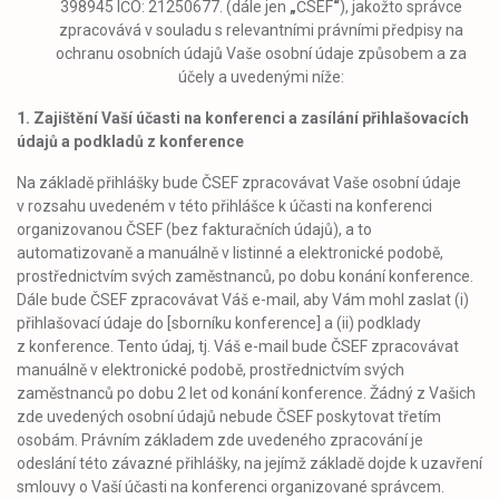
398945 IČO: 21250677. (dále jen
„
ČSEF
“
), jakožto správce
zpracovává v souladu s relevantními právními předpisy na
ochranu osobních údajů Vaše osobní údaje způsobem a za
účely a uvedenými níže:
1. Zajištění Vaší účasti na konferenci a zasílání přihlašovacích
údajů a podkladů z konference
Na základě přihlášky bude ČSEF zpracovávat Vaše osobní údaje
v rozsahu uvedeném v této přihlášce k účasti na konferenci
organizovanou ČSEF (bez fakturačních údajů), a to
automatizovaně a manuálně v listinné a elektronické podobě,
prostřednictvím svých zaměstnanců, po dobu konání konference.
Dále bude ČSEF zpracovávat Váš e-mail, aby Vám mohl zaslat (i)
přihlašovací údaje do [sborníku konference] a (ii) podklady
z konference. Tento údaj, tj. Váš e-mail bude ČSEF zpracovávat
manuálně v elektronické podobě, prostřednictvím svých
zaměstnanců po dobu 2 let od konání konference. Žádný z Vašich
zde uvedených osobní údajů nebude ČSEF poskytovat třetím
osobám. Právním základem zde uvedeného zpracování je
odeslání této závazné přihlášky, na jejímž základě dojde k uzavření
smlouvy o Vaší účasti na konferenci organizované správcem.