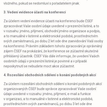
vložného, pokud se nedomluví s pořadatelem jinak.
3. Vedení evidence účasti na konferenci
Za účelem vedení evidence účasti na konferenci bude ČSEF
zpracovávat Vaše osobní údaje uvedené v prezenční listině, a to
v rozsahu: jméno, příjmení, obchodní jméno organizace a podpis,
a to manuálně v listinné a elektronické podobě, prostřednictvím
svých zaměstnanců, po dobu 2 let ode dne zaevidování Vaší osoby
na konferenci. Právním základem tohoto zpracování je oprávněný
zájem ČSEF na prokázání, že konference se zúčastnil skutečně
přihlášený účastník. ČSEF Vás dále informuje, že uvedení Vašich
osobních údajů v prezenční listině je povinné a v případě
neposkytnutí se nebudete moct akce zúčastnit.
4. Rozesílání obchodních sdělení o konání podobných akcí
Za účelem rozesílání obchodních sdělení o konání podobných akcí
organizovaných ČSEF bude správce zpracovávat Vaše osobní
údaje uvedené v rozsahu: jméno, příjmení, e-mail a funkce
v organizaci, a to manuálně v listinné a elektronické podobě,
prostřednictvím svých zaměstnanců, po dobu 3 let ode dne