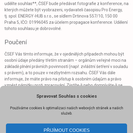
udělíte souhlas**, ČSEF bude předávat fotografie z konference, na
kterých můžete být vyobrazeni, vydavateli časopisu Pro Energy,
tj. spol. ENERGY-HUB s.r.o., se sídlem Drtinova 557/10, 150 00
Praha 5, IČO: 01996045 za účelem propagace konference. Udělení
tohoto souhlasu je dobrovolné.
Poučení
ČSEF Vás tímto informuje, že v ojedinělých případech mohou být
osobní údaje předány třetím stranám – orgánům veřejné moci na
základě plnění právních povinností (např. zvláštní šetření v souladu
s právem), a to pouze v nezbytném rozsahu. ČSEF Vás dále
informuje, že máte právo na přístup k osobním údajům a právo
vznést námitku proti zpracování. Zjistíte-li nebo domníváte-li se,
že ČSEF provádí zpracování osobních údajů, které je v rozporu
Spravovat Souhlas s cookies
s ochranou Vašeho soukromého a osobního života nebo v rozporu
se zákonem, především jsou-li Vaše osobní údaje nepřesné
Používáme cookies k optimalizaci našich webových stránek a našich
s ohledem na účel jejich zpracování, můžete požádat ČSEF
služeb.
o vysvětlení nebo požadovat, aby byl odstraněn takto vzniklý stav.
Zejména se může jednat o provedení opravy, doplnění, výmazu
osobních údajů, případně omezení zpracování. Dále máte právo
PŘIJÍMOUT COOKIES