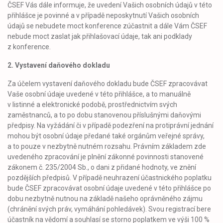
ČSEF Vás dále informuje, že uvedení Vašich osobních údajů v této
přihlášce je povinné a v případě neposkytnutí Vašich osobních
údajů se nebudete moct konference zúčastnit a dále Vám ČSEF
nebude moct zaslat jak přihlašovací údaje, tak ani podklady
z konference.
2. Vystavení daňového dokladu
Za účelem vystavení daňového dokladu bude ČSEF zpracovávat
Vaše osobní údaje uvedené v této přihlášce, a to manuálně
v listinné a elektronické podobě, prostřednictvím svých
zaměstnanců, a to po dobu stanovenou příslušnými daňovými
předpisy. Na vyžádání či v případě podezření na protiprávní jednání
mohou být osobní údaje předané také orgánům veřejné správy,
a to pouze v nezbytně nutném rozsahu. Právním základem zde
uvedeného zpracování je plnění zákonné povinnosti stanovené
zákonem č. 235/2004 Sb., o dani z přidané hodnoty, ve znění
pozdějších předpisů. V případě neuhrazení účastnického poplatku
bude ČSEF zpracovávat osobní údaje uvedené v této přihlášce po
dobu nezbytně nutnou na základě našeho oprávněného zájmu
(chránění svých práv, vymáhání pohledávek). Svou registrací bere
účastník na vědomí a souhlasí se storno poplatkem ve výši 100 %