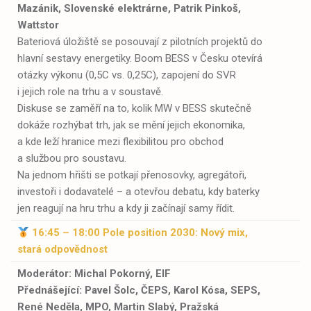
Mazánik
, Slovenské elektrárne, Patrik Pinkoš,
Wattstor
Bateriová úložiště se posouvají z pilotních projektů do
hlavní sestavy energetiky. Boom BESS v Česku otevírá
otázky výkonu (0,5C vs. 0,25C), zapojení do SVR
i jejich role na trhu a v soustavě.
Diskuse se zaměří na to, kolik MW v BESS skutečně
dokáže rozhýbat trh, jak se mění jejich ekonomika,
a kde leží hranice mezi flexibilitou pro obchod
a službou pro soustavu.
Na jednom hřišti se potkají přenosovky, agregátoři,
investoři i dodavatelé – a otevřou debatu, kdy baterky
jen reagují na hru trhu a kdy ji začínají samy řídit.
16:45 – 18:00
Pole position 2030: Nový mi
x,
star
á odpovědnost
Moderátor: Michal Pokorný, EIF
Přednášející:
Pavel Šolc, ČEPS, Karol Kósa, SEPS,
René Neděla, MPO, Martin Slabý, Pražská