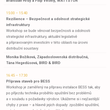
Branislav Hrdý a Filip Veselý,
WATTSTOR
15:00 – 15:40
Rezilience – Bezpečnost a odolnost strategické
infrastruktury
Workshop se bude věnovat bezpečnosti a odolnosti
strategické infrastruktury, aktuální legislativě
a připravovaným investicím v této oblasti na úrovni
distribuční soustavy.
Monika Božíková, Západoslovenská distribučná,
Tána Hegedüsová,
BIRD & BIRD
16:45 – 17:30
Příprava staveb pro BESS
Workshop je zaměřený na přípravu instalace BESS tak, aby
po příjezdu technika proběhlo spuštění bez problémů
a v souladu s požadavky výrobce. Ukážeme si i nejčastější
chyby z praxe – a hlavně jejich dopady: zpoždění spuštění,