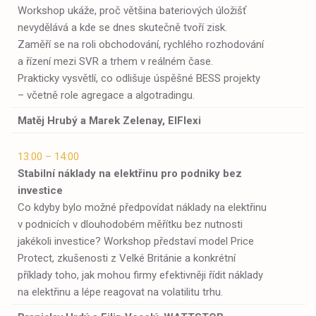
Workshop ukáže, proč většina bateriových úložišť
nevydělává a kde se dnes skutečně tvoří zisk.
Zaměří se na roli obchodování, rychlého rozhodování
a řízení mezi SVR a trhem v reálném čase.
Prakticky vysvětlí, co odlišuje úspěšné BESS projekty
– včetně role agregace a algotradingu.
Matěj Hrubý a
Marek Zelenay, EIFlexi
13:00 – 14:00
Stabilní náklady na elektřinu pro podniky bez
investice
Co kdyby bylo možné předpovídat náklady na elektřinu
v podnicích v dlouhodobém měřítku bez nutnosti
jakékoli investice? Workshop představí model Price
Protect, zkušenosti z Velké Británie a konkrétní
příklady toho, jak mohou firmy efektivněji řídit náklady
na elektřinu a lépe reagovat na volatilitu trhu.