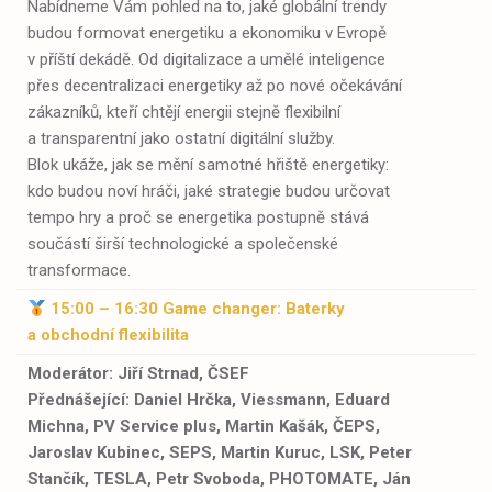
Nabídneme Vám pohled na to, jaké globální trendy
budou formovat energetiku a ekonomiku v Evropě
v příští dekádě. Od digitalizace a umělé inteligence
přes decentralizaci energetiky až po nové očekávání
zákazníků, kteří chtějí energii stejně flexibilní
a transparentní jako ostatní digitální služby.
Blok ukáže, jak se mění samotné hřiště energetiky:
kdo budou noví hráči, jaké strategie budou určovat
tempo hry a proč se energetika postupně stává
součástí širší technologické a společenské
transformace.
15:00 – 16:30
Game
changer
: Baterky
a obchodní flexibilita
Moderátor: Jiří Strnad, ČSEF
Přednášející
:
Daniel Hrčka, Viessmann, Eduard
Michna, PV Service plus, Martin Kašák, ČEPS,
Jaroslav Kubinec, SEPS, Martin Kuruc, LSK, Peter
Stančík, TESLA,
Petr Svoboda,
PHOTOMATE, Ján