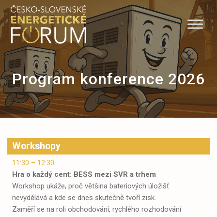
Skip
to
content
Program konference 2026
Workshopy
11:30 – 12:30
Hra o každý cent: BESS mezi SVR a trhem
Workshop ukáže, proč většina bateriových úložišť
nevydělává a kde se dnes skutečně tvoří zisk.
Zaměří se na roli obchodování, rychlého rozhodování