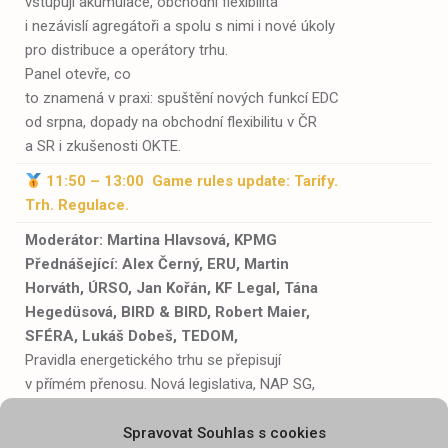
vstupují akumulace, obchodní flexibilita
i nezávislí agregátoři a spolu s nimi i nové úkoly
pro distribuce a operátory trhu.
Panel otevře, co
to znamená v praxi: spuštění nových funkcí EDC
od srpna, dopady na obchodní flexibilitu v ČR
a SR i zkušenosti OKTE.
11:50 – 13:00
Game
rules update
: Tarify.
Trh. Regulace.
Moderátor: Martina Hlavsová, KPMG
Přednášející:
Alex Černý, ERU,
Martin
Horváth
, ÚRSO, Jan Kořán, KF Legal, Tána
Hegedüsová,
BIRD & BIRD
,
Robert Maier
,
SFÉRA, Lukáš Dobeš, TEDOM,
Pravidla energetického trhu se přepisují
v přímém přenosu. Nová legislativa, NAP SG,
tarifní struktura i nástup dynamických tarifů
mění vztah mezi státem, regulátorem
Spravovat Souhlas s cookies