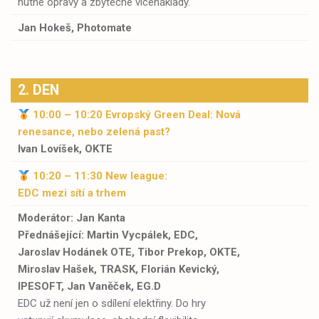
nutné opravy a zbytečné vícenáklady.
Jan Hokeš, Photomate
2. DEN
10:00 – 10:20 Evropský Green Deal: Nová
renesance, nebo zelená past?
Ivan Lovíšek, OKTE
10:20 – 11:30
New league:
EDC
mezi
sítí
a
trhem
Moderátor: Jan Kanta
Přednášející:
Martin Vycpálek, EDC,
Jaroslav Hodánek OTE, Tibor Prekop, OKTE,
Miroslav Hašek, TRASK, Florián Kevický,
IPESOFT, Jan Vaněček, EG.D
EDC už není jen o sdílení elektřiny. Do hry