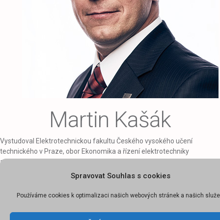
Martin Kašák
Vystudoval Elektrotechnickou fakultu Českého vysokého učení
technického v Praze, obor Ekonomika a řízení elektrotechniky
a energetiky. Od roku 2002 působí v oblasti energetiky a před nástupem
do společnosti ČEPS se zabýval regulací, rozvojovými
Spravovat Souhlas s cookies
a restrukturalizačními projekty v energetických společnostech. Ve
společnosti ČEPS je odpovědný za zajištění systémových
Používáme cookies k optimalizaci našich webových stránek a našich služe
a přenosových služeb, rozvoj energetických trhů a regulaci.