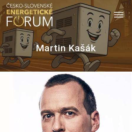
Skip
to
content
Martin Kašák