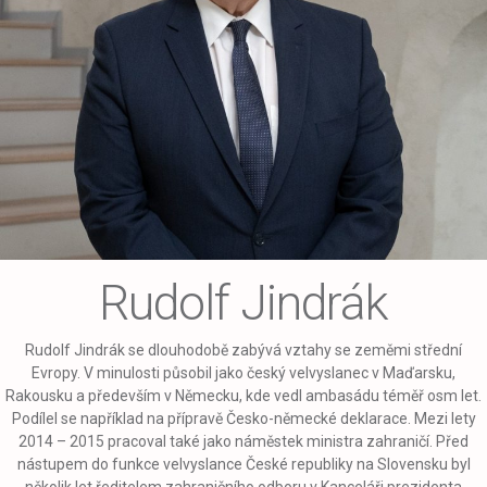
Rudolf Jindrák
Rudolf Jindrák se dlouhodobě zabývá vztahy se zeměmi střední
Evropy. V minulosti působil jako český velvyslanec v Maďarsku,
Rakousku a především v Německu, kde vedl ambasádu téměř osm let.
Podílel se například na přípravě Česko-německé deklarace. Mezi lety
2014 – 2015 pracoval také jako náměstek ministra zahraničí. Před
nástupem do funkce velvyslance České republiky na Slovensku byl
několik let ředitelem zahraničního odboru v Kanceláři prezidenta