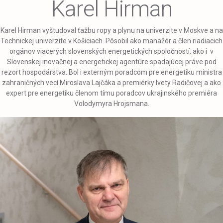
Karel Hirman
Karel Hirman vyštudoval ťažbu ropy a plynu na univerzite v Moskve a na
Technickej univerzite v Košiciach. Pôsobil ako manažér a člen riadiacich
orgánov viacerých slovenských energetických spoločností, ako i v
Slovenskej inovačnej a energetickej agentúre spadajúcej práve pod
rezort hospodárstva. Bol i externým poradcom pre energetiku ministra
zahraničných vecí Miroslava Lajčáka a premiérky Ivety Radičovej a ako
expert pre energetiku členom tímu poradcov ukrajinského premiéra
Volodymyra Hrojsmana.