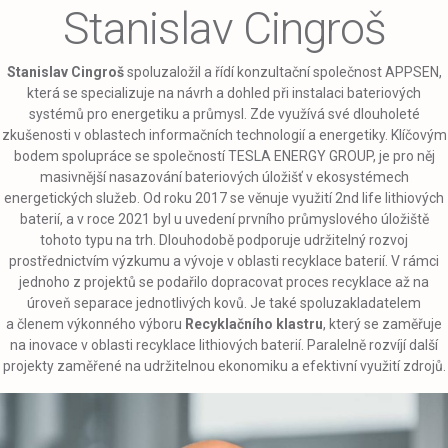
Stanislav Cingroš
Stanislav Cingroš
spoluzaložil a řídí konzultační společnost APPSEN,
která se specializuje na návrh a dohled při instalaci bateriových
systémů pro energetiku a průmysl. Zde využívá své dlouholeté
zkušenosti v oblastech informačních technologií a energetiky. Klíčovým
bodem spolupráce se společností TESLA ENERGY GROUP,
je pro něj
masivnější nasazování bateriových úložišť v ekosystémech
energetických služeb. Od roku 2017 se věnuje využití 2nd life lithiových
baterií, a v roce 2021 byl u uvedení prvního průmyslového úložiště
tohoto typu na trh. Dlouhodobě podporuje udržitelný rozvoj
prostřednictvím výzkumu a vývoje v oblasti recyklace baterií. V rámci
jednoho z projektů se podařilo dopracovat proces recyklace až na
úroveň separace jednotlivých kovů. Je také spoluzakladatelem
a členem výkonného výboru
Recyklačního klastru
, který se zaměřuje
na inovace v oblasti recyklace lithiových baterií. Paralelně rozvíjí další
projekty zaměřené na udržitelnou ekonomiku a efektivní využití zdrojů.