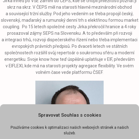
Jirka ihned po VŠE zamířil do ČEPS, kde se chopil příležitosti poznat ji
skrz na skrz. V ČEPS měl na starosti hlavně mezinárodní obchod
a související tržní služby. Pod jeho vedením se třeba propojil český,
slovenský, maďarský a rumunský denní trh s elektřinou formou market
coupling. Po 15 letech společné cesty Jirka překročil hranice a 4 roky
prosazoval zájmy SEPS na Slovensku. A to především při rozvoji
a integraci trhů, rozvoji dispečerského řízení nebo třeba implementaci
evropských právních předpisů. Po dvaceti letech ve státních
společnostech rozšířil svůj repertoár o soukromou sféru a moderní
energetiku. Svoje know how teď úspěšně uplatňuje v EIF, především
v EIFLEXI, kde má na starosti projekty agregace flexibility. Ve svém
volném čase vede platformu ČSEF.
Spravovat Souhlas s cookies
Používáme cookies k optimalizaci našich webových stránek a našich
služeb.