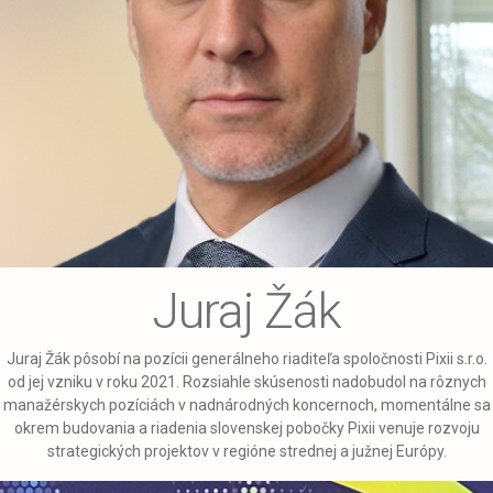
Juraj Žák
Juraj Žák pôsobí na pozícii generálneho riaditeľa spoločnosti Pixii s.r.o.
od jej vzniku v roku 2021. Rozsiahle skúsenosti nadobudol na rôznych
manažérskych pozíciách v nadnárodných koncernoch, momentálne sa
okrem budovania a riadenia slovenskej pobočky Pixii venuje rozvoju
strategických projektov v regióne strednej a južnej Európy.