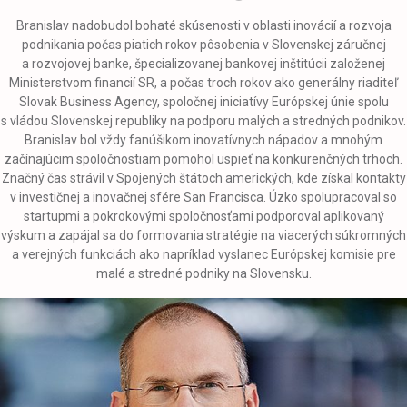
Branislav nadobudol bohaté skúsenosti v oblasti inovácií a rozvoja
podnikania počas piatich rokov pôsobenia v Slovenskej záručnej
a rozvojovej banke, špecializovanej bankovej inštitúcii založenej
Ministerstvom financií SR, a počas troch rokov ako generálny riaditeľ
Slovak Business Agency, spoločnej iniciatívy Európskej únie spolu
s vládou Slovenskej republiky na podporu malých a stredných podnikov.
Branislav bol vždy fanúšikom inovatívnych nápadov a mnohým
začínajúcim spoločnostiam pomohol uspieť na konkurenčných trhoch.
Značný čas strávil v Spojených štátoch amerických, kde získal kontakty
v investičnej a inovačnej sfére San Francisca. Úzko spolupracoval so
startupmi a pokrokovými spoločnosťami podporoval aplikovaný
výskum a zapájal sa do formovania stratégie na viacerých súkromných
a verejných funkciách ako napríklad vyslanec Európskej komisie pre
malé a stredné podniky na Slovensku.