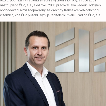
rozvoj podnikání v regionu střední a východní Evropy. V roce 2001
nastoupil do ČEZ, a. s., a od roku 2005 pracoval jako vedoucí oddělení
obchodování a byl zodpovědný za všechny transakce velkoobchodu
v zemích, kde ČEZ působil. Nyní je ředitelem útvaru Trading ČEZ, a. s.