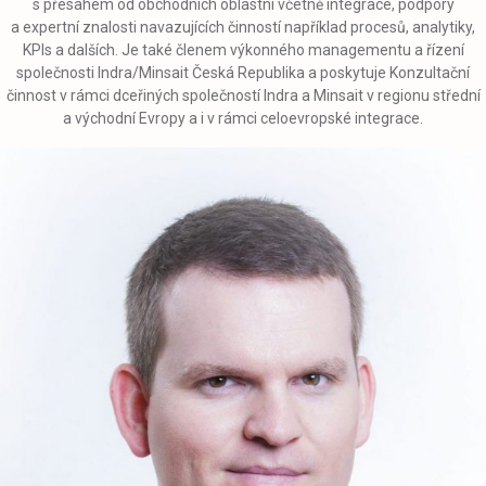
s přesahem od obchodních oblastní včetně integrace, podpory
a expertní znalosti navazujících činností například procesů, analytiky,
KPIs a dalších. Je také členem výkonného managementu a řízení
společnosti Indra/Minsait Česká Republika a poskytuje Konzultační
činnost v rámci dceřiných společností Indra a Minsait v regionu střední
a východní Evropy a i v rámci celoevropské integrace.