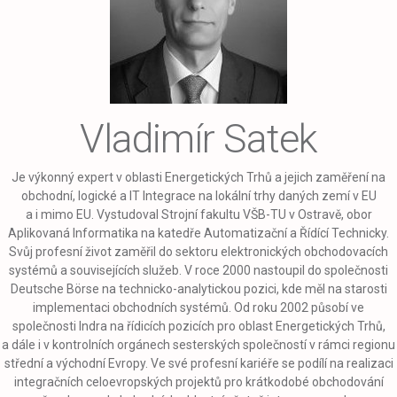
Vladimír Satek
Je výkonný expert v oblasti Energetických Trhů a jejich zaměření na
obchodní, logické a IT Integrace na lokální trhy daných zemí v EU
a i mimo EU. Vystudoval Strojní fakultu VŠB-TU v Ostravě, obor
Aplikovaná Informatika na katedře Automatizační a Řídící Technicky.
Svůj profesní život zaměřil do sektoru elektronických obchodovacích
systémů a souvisejících služeb. V roce 2000 nastoupil do společnosti
Deutsche Börse na technicko-analytickou pozici, kde měl na starosti
implementaci obchodních systémů. Od roku 2002 působí ve
společnosti Indra na řídicích pozicích pro oblast Energetických Trhů,
a dále i v kontrolních orgánech sesterských společností v rámci regionu
střední a východní Evropy. Ve své profesní kariéře se podílí na realizaci
integračních celoevropských projektů pro krátkodobé obchodování