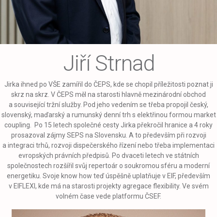
Jiří Strnad
Jirka ihned po VŠE zamířil do ČEPS, kde se chopil příležitosti poznat ji
skrz na skrz. V ČEPS měl na starosti hlavně mezinárodní obchod
a související tržní služby. Pod jeho vedením se třeba propojil český,
slovenský, maďarský a rumunský denní trh s elektřinou formou market
coupling. Po 15 letech společné cesty Jirka překročil hranice a 4 roky
prosazoval zájmy SEPS na Slovensku. A to především při rozvoji
a integraci trhů, rozvoji dispečerského řízení nebo třeba implementaci
evropských právních předpisů. Po dvaceti letech ve státních
společnostech rozšířil svůj repertoár o soukromou sféru a moderní
energetiku. Svoje know how teď úspěšně uplatňuje v EIF, především
v EIFLEXI, kde má na starosti projekty agregace flexibility. Ve svém
volném čase vede platformu ČSEF.